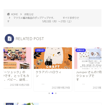
HOME
お知らせ
マクラメ編み製品のポップアップです、 すべて手作りで
す 5月22日（月）～27日（土）
RELATED POST
らせ
お知らせ
お知らせ
ベビーリュック」の
クラアパｰハロウィ
Juniperさんの7月
OPUPです、とってもカ
ン
クショップで
イイ、ベビー、幼児...
...
...
2023年10月25日
2023年9月29日
2023年6