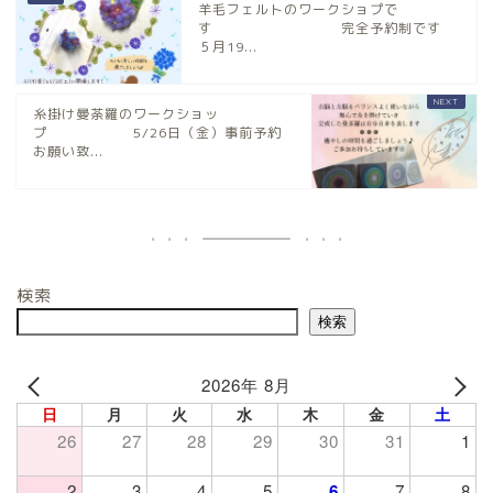
羊毛フェルトのワークショプで
す 完全予約制です
５月19...
糸掛け曼荼羅のワークショッ
プ 5/26日（金）事前予約
お願い致...
検索
検索
2026年 8月
日
月
火
水
木
金
土
26
27
28
29
30
31
1
2
3
4
5
6
7
8