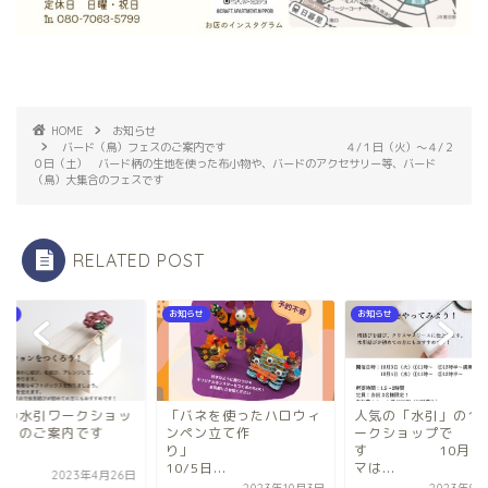
HOME
お知らせ
バード（鳥）フェスのご案内です ４/１日（火）～４/２
０日（土） バード柄の生地を使った布小物や、バードのアクセサリー等、バード
（鳥）大集合のフェスです
RELATED POST
らせ
お知らせ
お知らせ
気の水引ワークショッ
「バネを使ったハロウィ
人気の「水引」の10
５月のご案内です
ンペン立て作
ークショップで
り」
す 10月の
10/5日...
マは...
2023年4月26日