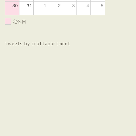
30
31
1
2
3
4
5
定休日
Tweets by craftapartment