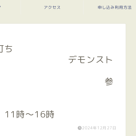
？
アクセス
申し込み利用方法
打ち
デモンスト
 参
す
1時～16時
2024年12月27日