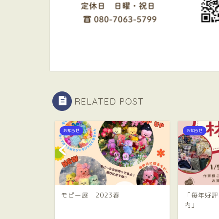
RELATED POST
お知らせ
お知らせ
のご案
モピー展 2023春
「毎年好評
内
モチー