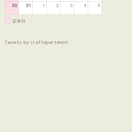
30
31
1
2
3
4
5
定休日
Tweets by craftapartment